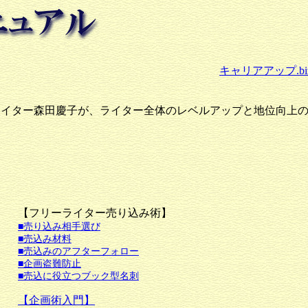
キャリアアップ.bi
ライター森田慶子が、ライター全体のレベルアップと地位向上
【フリーライター売り込み術】
■売り込み相手選び
■売込み材料
■売込みのアフターフォロー
■企画盗難防止
■売込に役立つブック型名刺
【企画術入門】