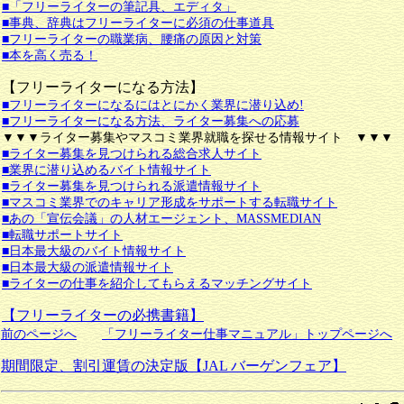
■「フリーライターの筆記具、エディタ」
■事典、辞典はフリーライターに必須の仕事道具
■フリーライターの職業病、腰痛の原因と対策
■本を高く売る！
【フリーライターになる方法】
■フリーライターになるにはとにかく業界に潜り込め!
■フリーライターになる方法、ライター募集への応募
▼▼▼ライター募集やマスコミ業界就職を探せる情報サイト ▼▼▼
■ライター募集を見つけられる総合求人サイト
■業界に潜り込めるバイト情報サイト
■ライター募集を見つけられる派遣情報サイト
■マスコミ業界でのキャリア形成をサポートする転職サイト
■あの「宣伝会議」の人材エージェント、MASSMEDIAN
■転職サポートサイト
■日本最大級のバイト情報サイト
■日本最大級の派遣情報サイト
■ライターの仕事を紹介してもらえるマッチングサイト
【フリーライターの必携書籍】
前のページへ
「フリーライター仕事マニュアル」トップページへ
期間限定、割引運賃の決定版【JAL バーゲンフェア】