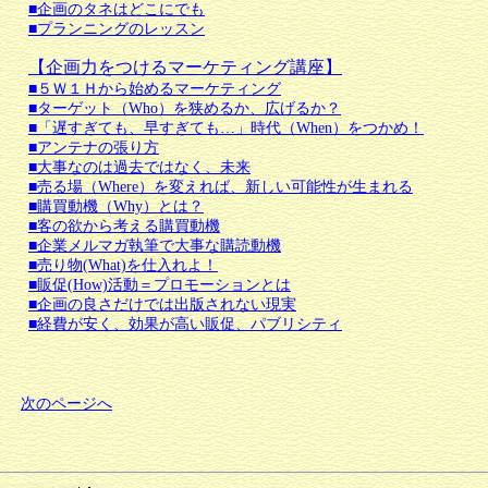
■企画のタネはどこにでも
■プランニングのレッスン
【企画力をつけるマーケティング講座】
■５Ｗ１Ｈから始めるマーケティング
■ターゲット（Who）を狭めるか、広げるか？
■「遅すぎても、早すぎても…」時代（When）をつかめ！
■アンテナの張り方
■大事なのは過去ではなく、未来
■売る場（Where）を変えれば、新しい可能性が生まれる
■購買動機（Why）とは？
■客の欲から考える購買動機
■企業メルマガ執筆で大事な購読動機
■売り物(What)を仕入れよ！
■販促(How)活動＝プロモーションとは
■企画の良さだけでは出版されない現実
■経費が安く、効果が高い販促、パブリシティ
次のページへ