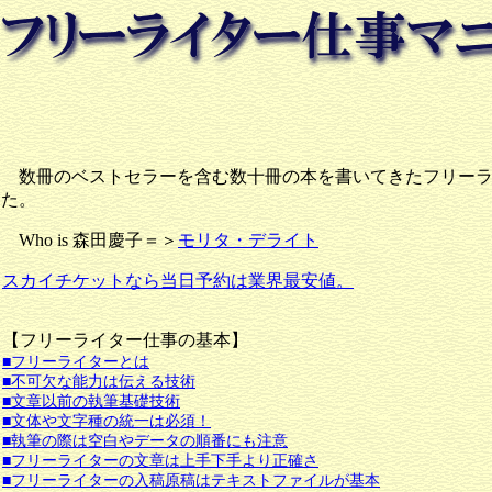
数冊のベストセラーを含む数十冊の本を書いてきたフリー
た。
Who is 森田慶子＝＞
モリタ・デライト
スカイチケットなら当日予約は業界最安値。
【フリーライター仕事の基本】
■フリーライターとは
■不可欠な能力は伝える技術
■文章以前の執筆基礎技術
■文体や文字種の統一は必須！
■執筆の際は空白やデータの順番にも注意
■フリーライターの文章は上手下手より正確さ
■フリーライターの入稿原稿はテキストファイルが基本